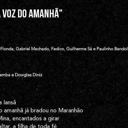
a voz do amanhã"
 Fionda, Gabriel Machado, Fadico, Guilherme Sá e Paulinho Bando
Samba e Dowglas Diniz
 Iansã
o amanhã já bradou no Maranhão
na, encantados a girar
ltar, a filha de toda fé