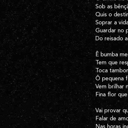
Sob as bênçã
Quis o dest
Soprar a vid
Guardar no 
Do reisado a 
Ê bumba meu 
Tem que res
Toca tambor 
Ô pequena fe
Vem brilhar 
Fina flor qu
Vai provar q
Falar de am
Nas horas in