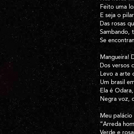
Feito uma lo
E seja o pil
Das rosas q
Sambando, t
Se encontra
Mangueira! 
Dos versos 
Levo a arte
Um brasil e
Ela é Odara,
Negra voz, 
Meu palácio 
“Arreda hom
Verde e rosa