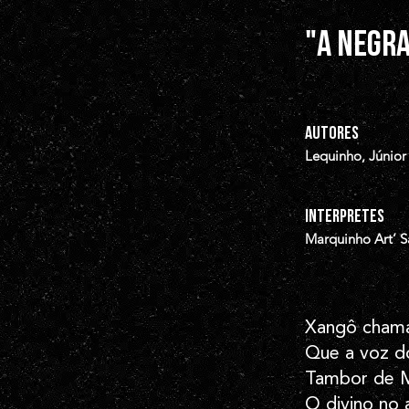
"A negr
AUTORES
Lequinho, Júnior
INTERPRETES
Marquinho Art’ 
Xangô chama
Que a voz d
Tambor de Mi
O divino no a