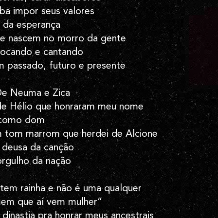
ba impor seus valores
ar da esperança
ue nascem no morro da gente
ocando e cantando
m passado, futuro e presente
De Neuma e Zica
de Hélio que honraram meu nome
 como dom
m tom marrom que herdei de Alcione
 deusa da canção
orgulho da nação
tem rainha e não é uma qualquer
em que aí vem mulher”
 dinastia pra honrar meus ancestrais