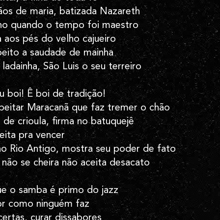
os de maria, batizada Nazareth
ino quando o tempo foi maestro
a aos pés do velho cajueiro
peito a saudade de mainha
ladainha, São Luis o seu terreiro
boi! Ê boi de tradição!
peitar Maracanã que faz tremer o chão
de crioula, firma no batuquejê
ita pra vencer
no Rio Antigo, mostra seu poder de fato
e não se cheira não aceita desacato
ue o samba é primo do jazz
or como ninguém faz
certas, curar dissabores