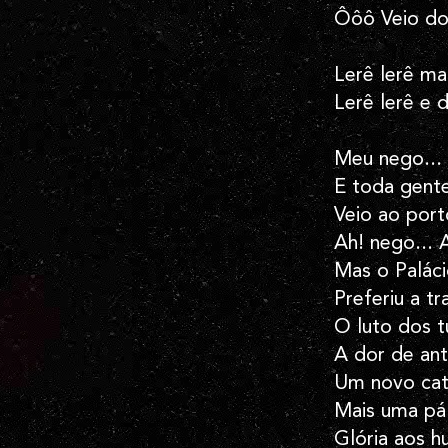
Ôôô Veio do
Lerê lerê ma
Lerê lerê e 
Meu nego... 
E toda gent
Veio ao por
Ah! nego... A
Mas o Palác
Preferiu a tr
O luto dos 
A dor de ant
Um novo cat
Mais uma pá
Glória aos h