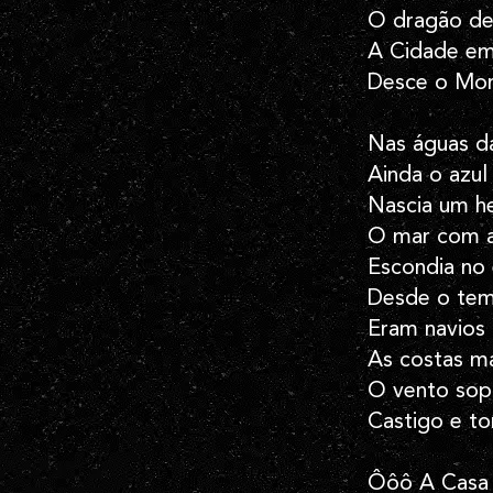
O dragão de
A Cidade em
Desce o Morr
Nas águas d
Ainda o azul
Nascia um he
O mar com a
Escondia no 
Desde o tem
Eram navios
As costas m
O vento sop
Castigo e to
Ôôô A Casa 