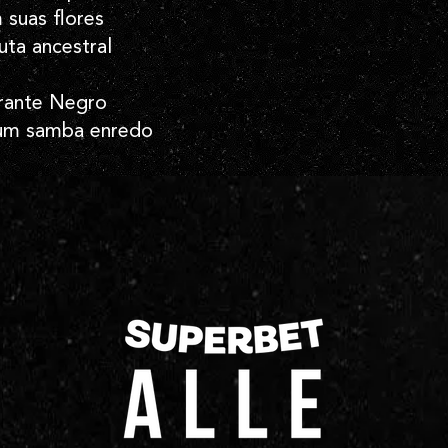
suas flores
uta ancestral
irante Negro
um samba enredo