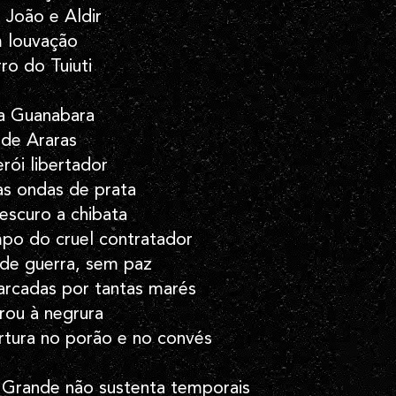
 João e Aldir
 louvação
o do Tuiuti
a Guanabara
 de Araras
rói libertador
s ondas de prata
escuro a chibata
po do cruel contratador
 de guerra, sem paz
arcadas por tantas marés
rou à negrura
rtura no porão e no convés
Grande não sustenta temporais