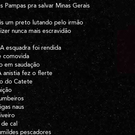
s Pampas pra salvar Minas Gerais
is um preto lutando pelo irmão
dizer nunca mais escravidão
A esquadra foi rendida
e comovida
to em saudação
 anistia fez o flerte
io do Catete
aição
tumbeiros
igas naus
iveiro
 de cal
umildes pescadores