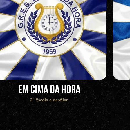
em cima da hora
2ª Escola a desfilar