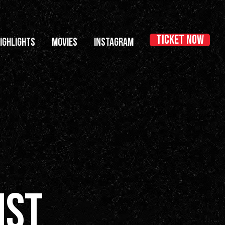
TICKET NOW
IGHLIGHTS
MOVIES
INSTAGRAM
IST