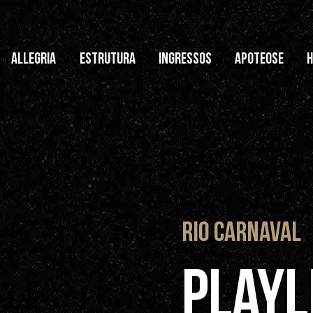
ALLEGRIA
ESTRUTURA
INGRESSOS
APOTEOSE
H
RIO CARNAVAL
PLAYL