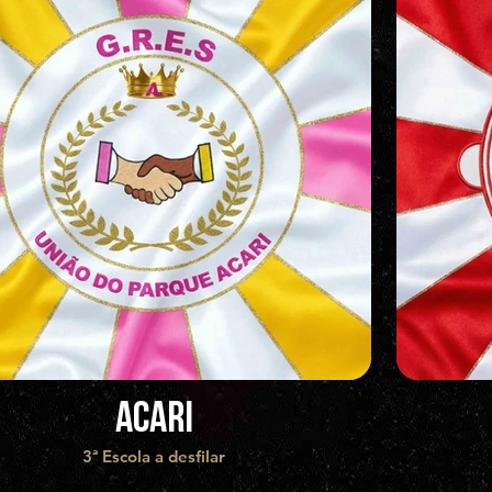
acari
3ª Escola a desfilar