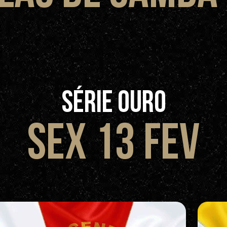
​SÉRIE OURO
SEX 13 FEV