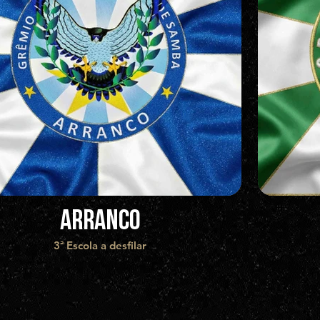
arranco
3ª Escola a desfilar