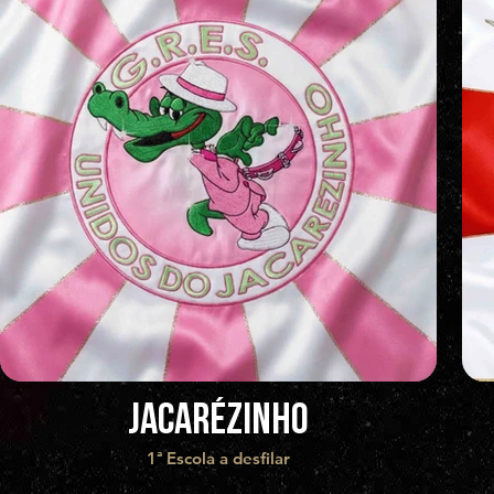
Jacarézinho
1ª Escola a desfilar